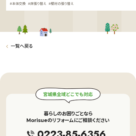
ザインで、快適に暮らすための
展示場のようなお洒落空
本体交換
床張り替え
壁材の張り替え
お風呂リフォーム
一覧へ戻る
暮らしのお困りごとなら
Morisueのリフォームにご相談ください
0223-85-6356