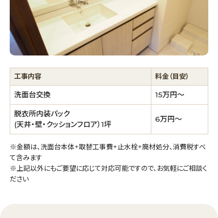
工事内容
料金（目安）
洗面台交換
15万円～
脱衣所内装パック
6万円～
(天井・壁・クッションフロア）1坪
※金額は、洗面台本体+取替工事費+止水栓+廃材処分、消費税すべ
て含みます
※上記以外にもご要望に応じて対応可能ですので、お気軽にご相談く
ださい